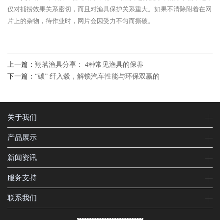
仅对捕捞效果关系密切，而且对渔具保护关系重大。如果不清除附着在网
片上的杂物，待作业时，网片会因受力不匀而撕破。
上一篇：
翔茗渔具分享： 4种常见渔具的保养
下一篇：
“碳” 纤入毂，解锁汽车性能与环保双赢的
关于我们
产品展示
新闻资讯
服务支持
联系我们