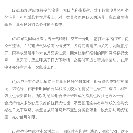
(2)贮藏场所应保持空气流通，无日光直接照射。对于数量少且体积小
的渔具，可扎缚悬挂在屋梁上。对于数量多而体积大的渔具，应贮藏在地
基高、具有良好通风条件的仓库中。
(3)贮藏期间勤检查，当天气晴朗，空气干燥时，需打开库房门窗，使
空气流通。在阴雨或气温较高的情况下，库房门窗需严加关闭，勿随意打
开。雨季或酷暑季节对仓库更需注意，因为植物纤维制的网和网绳容易发
霉，一旦天晴，应立即展于日光下晾晒，必要时可适当喷施杀菌剂。仓库
中还要注意杀虫、灭鼠等工作。
(4)合成纤维虽然比植物纤维具有良好的耐腐性，但有些合成纤维如腈
纶、锦纶等，在较长时间的高温和湿度较大的情况下也会产生霉点，材料
强度也会受影响。所以对这些用合成纤维制成的渔具也应注意通风干燥。
合成纤维大多数缺乏良好的抗日光性能，不要把用这类材料制成的渔具长
期在日光下曝晒。有些合成纤维网片不宜过分折叠弯曲，以免影响网线强
度，减少使用年限。
(5)在作业中或作业暂时结束，都应对渔具进行洗涤，清除杂物，这不