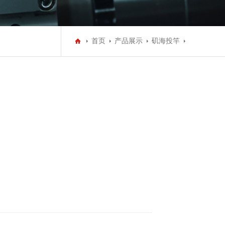
首页
产品展示
矶海投竿