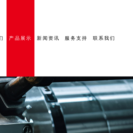
们
产品展示
新闻资讯
服务支持
联系我们