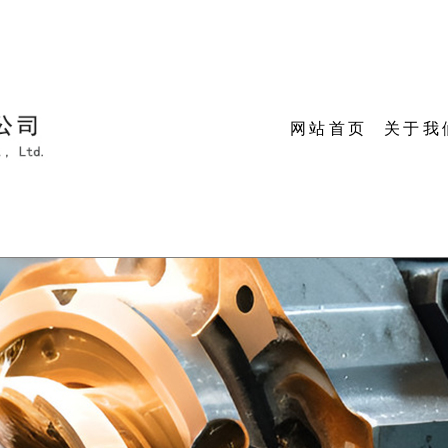
网站首页
关于我