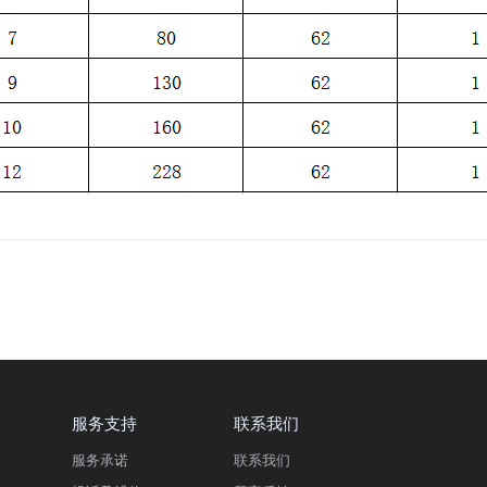
服务支持
联系我们
服务承诺
联系我们